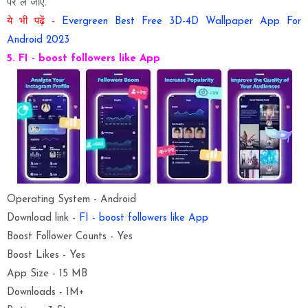
पर ले जाएँ.
ये भी पढ़ें -
Evergreen Best Free 3D-4D Wallpaper App For
Android 2023
5. FI - boost followers like App
Operating System - Android
Download link -
FI - boost followers like App
Boost Follower Counts - Yes
Boost Likes - Yes
App Size - 15 MB
Downloads - 1M+